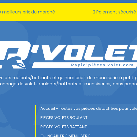
 meilleurs prix du marché
Paiement sécurisé
volets roulants/battants et quincailleries de menuiserie à petit
pannage de volets roulants/battants et menuiseries, nous propo
Accueil - Toutes vos pièces détachées pour vol
PIECES VOLETS ROULANT
PIECES VOLETS BATTANT
QUINCAILLERIE MENUISERIE