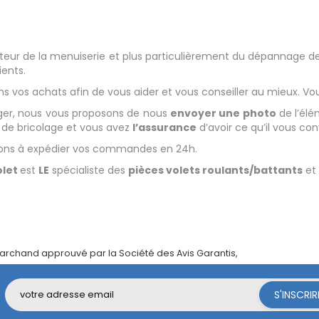
teur de la menuiserie et plus particulièrement du dépannage d
ients.
 vos achats afin de vous aider et vous conseiller au mieux. V
er, nous vous proposons de nous
envoyer une photo
de l’él
s de bricolage et vous avez
l’assurance
d’avoir ce qu’il vous co
ageons à expédier vos commandes en 24h.
olet
est
LE
spécialiste des
pièces volets roulants/battants
e
archand approuvé par la Société des Avis Garantis,
cliquez ici pour vé