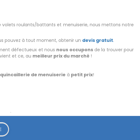
e volets roulants/battants et menuiserie, nous mettons notre
ous pouvez à tout moment, obtenir un
devis gratuit
.
ément défectueux et nous
nous occupons
de la trouver pour
nvient et ce, au
meilleur prix du marché
!
t
quincaillerie de menuiserie
à
petit prix
!
rifier
.