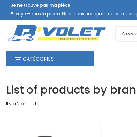
Je ne trouve pas ma pièce
Envoyez-nous la photo. Nous nous occupons de la trouver 
CATÉGORIES

List of products by br
Il y a 2 produits.