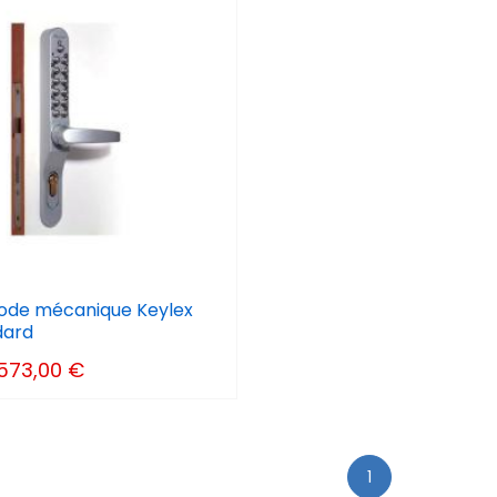
code mécanique Keylex
dard
573,00 €
1