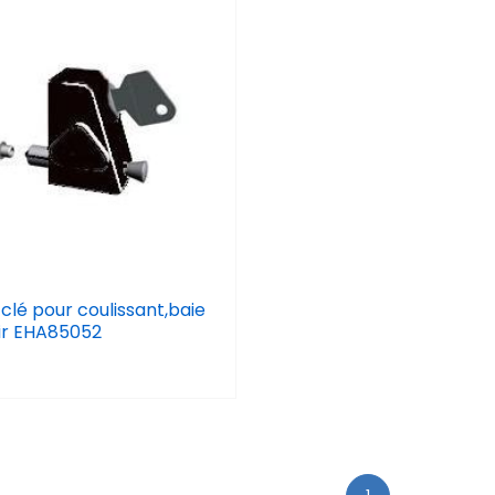
clé pour coulissant,baie
oir EHA85052