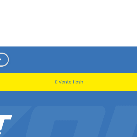
rifier
.
Vente flash