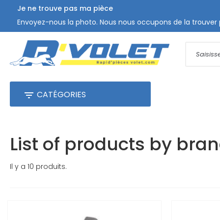
Je ne trouve pas ma pièce
Envoyez-nous la photo. Nous nous occupons de la trouver 
CATÉGORIES

List of products by b
Il y a 10 produits.