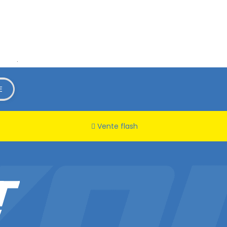
rifier
.
Vente flash