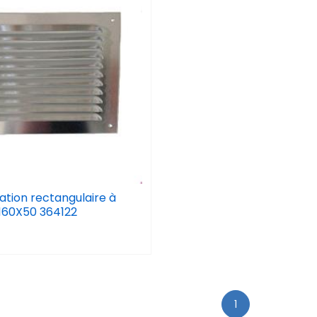
ration rectangulaire à
160X50 364122
1