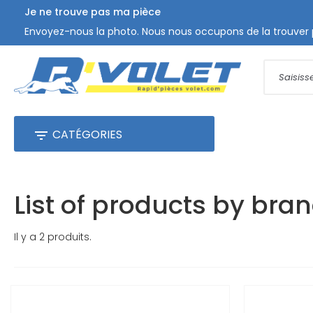
Je ne trouve pas ma pièce
Envoyez-nous la photo. Nous nous occupons de la trouver 
CATÉGORIES

List of products by br
Il y a 2 produits.