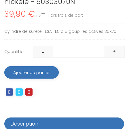
nickelé - 50303070N
39,90 €
Hors frais de port
TTC
Cylindre de sûreté TESA TE5 à 5 goupilles actives 30X70
Quantité
Ajouter au panier
Description