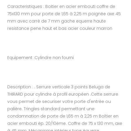
Caracteristiques : Boitier en acier embouti coffre de
75x130 mm pour porte de 1,65 à 2,25 m poignée axe 45
mm avec carré de 7 mm gache equerre haute
resistance pene haut et bas acier couleur marron
Equipement :Cylindre non fourni
Description : . Serrure verticale 3 points Beluga de
THIRARD pour cylindre à profil européen .Cette serrure
vous permet de securiser votre porte d'entrée ou
palière. Tringles standard permettant une
condamnation de porte de 1,65 m à 2,25 m Boîtier en
acier embouti ép. 20/10ème. Coffre de 75 x 130 mm, axe
à 45 mm. Mécanisme intérieur type équerre