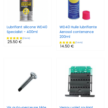
Lubrifiant silicone WD40
WD40 Huile lubrifiante
Specialist - 400ml
Aerosol contenance
200ml
25,50 €
14,50 €
Vis auto-perceuse tête
Verrou volet roulant