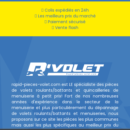
Colis expédiés en 24h
Les meilleurs prix du marché
Paiement sécurisé
Vente flash
rapid-pieces-volet.com est LE spécialiste des pièces
de volets roulants/battants et quincailleries de
menuiserie à petit prix! Fort de nos nombreuses
années d'expérience dans le secteur de la
menuiserie et plus particulièrement du dépannage
de volets roulants/battants et menuiseries, nous
proposons sur ce site les pièces les plus communes
mais aussi les plus spécifiques au meilleur prix du