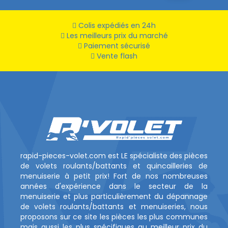
(27 avis)
Colis expédiés en 24h
Les meilleurs prix du marché
Paiement sécurisé
Vente flash
rapid-pieces-volet.com est LE spécialiste des pièces
de volets roulants/battants et quincailleries de
menuiserie à petit prix! Fort de nos nombreuses
années d'expérience dans le secteur de la
menuiserie et plus particulièrement du dépannage
de volets roulants/battants et menuiseries, nous
proposons sur ce site les pièces les plus communes
mais aussi les plus spécifiques au meilleur prix du