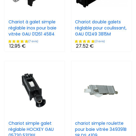
Chariot à galet simple
Chariot double galets
réglable inox pour baie
réglable pour coulissant,
vitrée GAU 01261 4584
GAU 01249 3815M
12,95 €
27,52 €
Chariot simple galet
chariot simple roulette
réglable HOCKEY GAU
pour baie vitrée 349391B
05730 5312EE
SR DS 4109