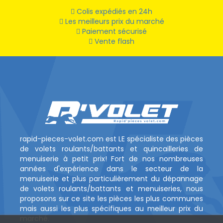
Colis expédiés en 24h
Les meilleurs prix du marché
Paiement sécurisé
Vente flash
rapid-pieces-volet.com est LE spécialiste des pièces
de volets roulants/battants et quincailleries de
menuiserie à petit prix! Fort de nos nombreuses
années d'expérience dans le secteur de la
menuiserie et plus particulièrement du dépannage
de volets roulants/battants et menuiseries, nous
proposons sur ce site les pièces les plus communes
mais aussi les plus spécifiques au meilleur prix du
marché.