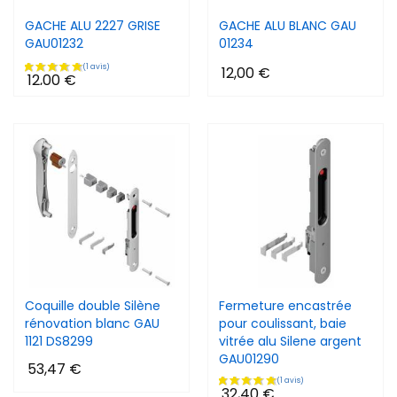
GACHE ALU 2227 GRISE
GACHE ALU BLANC GAU
GAU01232
01234
12,00 €
12,00 €
Coquille double Silène
Fermeture encastrée
rénovation blanc GAU
pour coulissant, baie
1121 DS8299
vitrée alu Silene argent
GAU01290
53,47 €
32,40 €